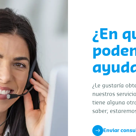
¿En q
pode
ayuda
¿Le gustaría obt
nuestros servicio
tiene alguna otr
saber; estaremo
Enviar consu