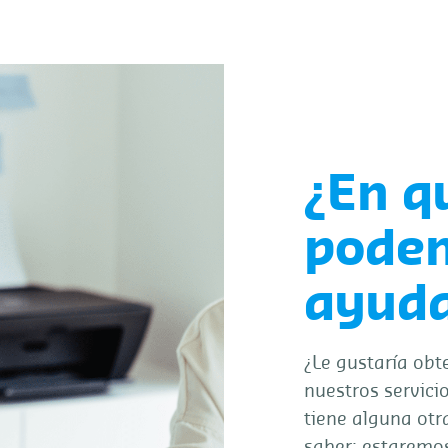
¿En q
pode
ayuda
¿Le gustaría obt
nuestros servicio
tiene alguna otr
saber; estaremo