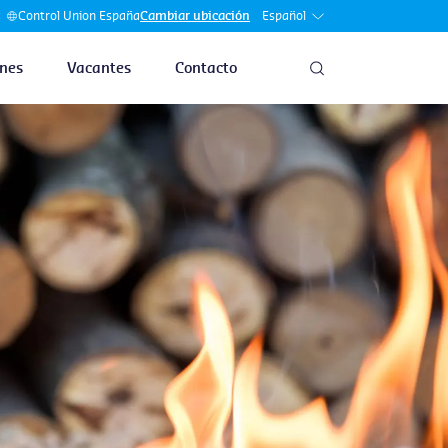
Español
Control Union España
Cambiar ubicación
nes
Vacantes
Contacto