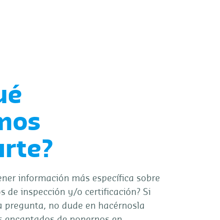
ué
mos
rte?
ener información más específica sobre
s de inspección y/o certificación? Si
a pregunta, no dude en hacérnosla
s encantados de ponernos en