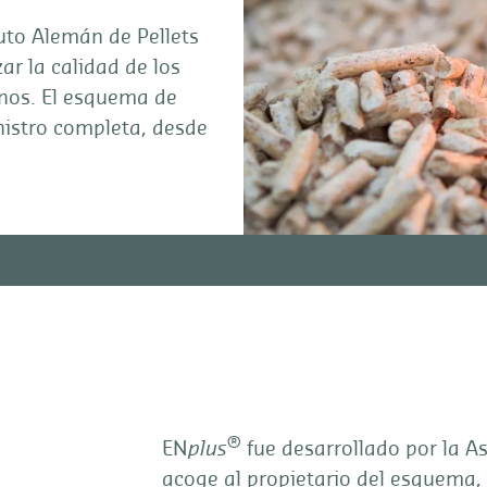
tuto Alemán de Pellets
ar la calidad de los
nos. El esquema de
nistro completa, desde
®
EN
plus
fue desarrollado por la A
acoge al propietario del esquema, 