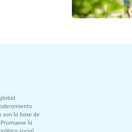
global
poderamiento
s son la base de
 Promueve la
olítica social,