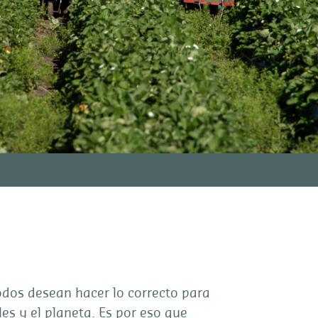
odos desean hacer lo correcto para
es y el planeta. Es por eso que