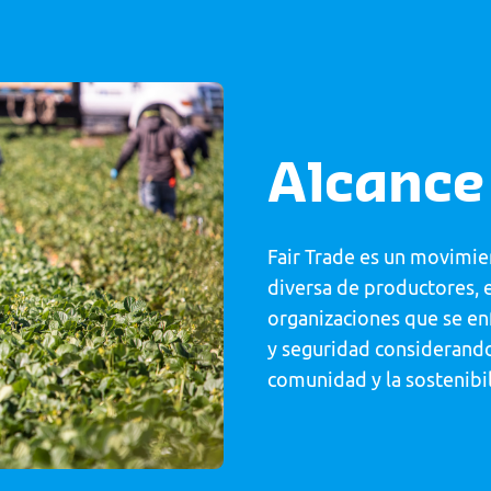
Alcance
Fair Trade es un movimie
diversa de productores,
organizaciones que se enf
y seguridad considerando
comunidad y la sostenibi