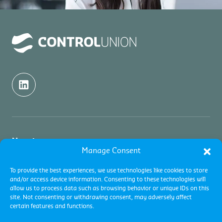
Nosotros
Manage Consent
Nosotros
Inspecciones
To provide the best experiences, we use technologies like cookies to store
and/or access device information. Consenting to these technologies will
Contacto
allow us to process data such as browsing behavior or unique IDs on this
Acerca de Inspecciones de Commodities
Certificaciones
site. Not consenting or withdrawing consent, may adversely affect
Academy y Formaciones
certain features and functions.
Servicios de inspecciones
Industrias
Acerca de Certificaciones