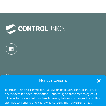
Nosotros
Manage Consent
Nosotros
Inspecciones
To provide the best experiences, we use technologies like cookies to store
and/or access device information. Consenting to these technologies will
Contacto
allow us to process data such as browsing behavior or unique IDs on this
Acerca de Inspecciones de Commodities
Certificaciones
site. Not consenting or withdrawing consent, may adversely affect
Academy y Formaciones